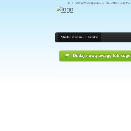
HTTP://WWW.LUBELSKIE.STREFABIZNESU.PL/
Strefa Biznesu - Lubelskie