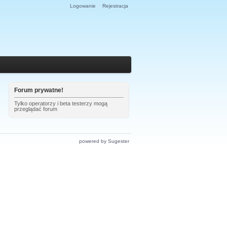
Logowanie
Rejestracja
Forum prywatne!
Tylko operatorzy i beta testerzy mogą
przeglądać forum
powered by Sugester